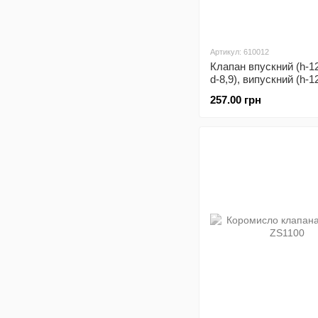
Артикул: 610012
Клапан впускний (h-12
d-8,9), випускний (h-1
d-8,9) к-кт ZS1100
257.00 грн