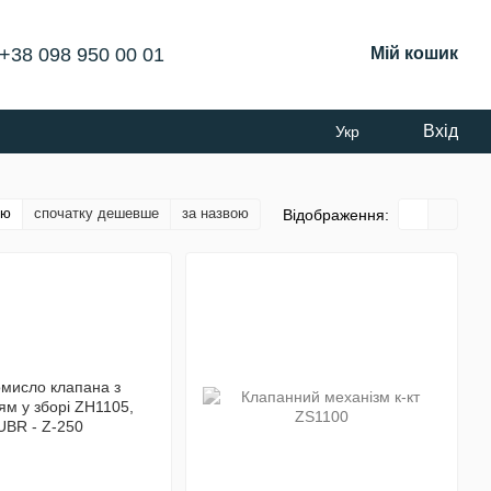
+38 098 950 00 01
Мій кошик
Вхід
Укр
тю
спочатку дешевше
за назвою
Відображення: