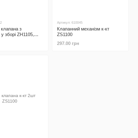
32
Артикул: 610045
 клапана з
Клапанний механізм к-кт
 у зборі ZH1105,
ZS1100
50
297.00 грн