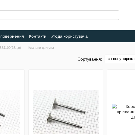
 повернення
Контакти
Угода користувача
ZS1100(15л,с)
Клапани двигуна
за популярніс
Сортування: