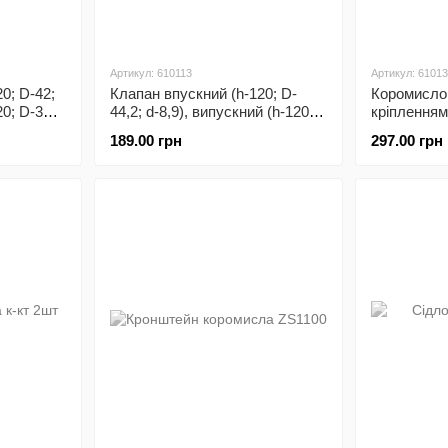
Артикул: 610113
Артикул: 6101
0; D-42;
Клапан впускний (h-120; D-
Коромисло
20; D-36;
44,2; d-8,9), випускний (h-120;
кріпленням
D-38,2; d-8,9) к-кт ZH1105
ZUBR - Z-2
189.00 грн
297.00 грн