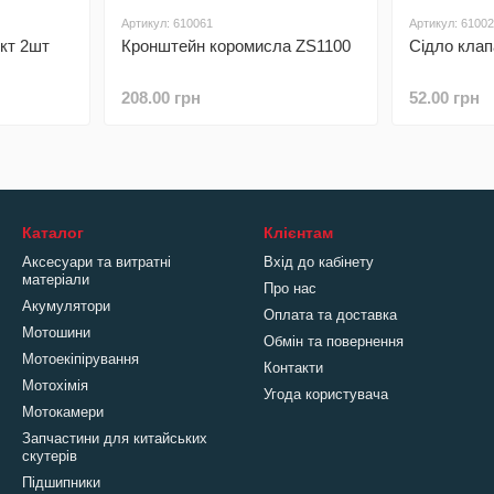
Артикул: 610061
Артикул: 6100
кт 2шт
Кронштейн коромисла ZS1100
Сідло клап
208.00 грн
52.00 грн
Каталог
Клієнтам
Аксесуари та витратні
Вхід до кабінету
матеріали
Про нас
Акумулятори
Оплата та доставка
Мотошини
Обмін та повернення
Мотоекіпірування
Контакти
Мотохімія
Угода користувача
Мотокамери
Запчастини для китайських
скутерів
Підшипники