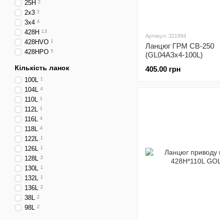
25H
2
2х3
2
3x4
4
428H
13
Артикул: 321994
428HVO
1
Ланцюг ГРМ CB-250
428HPO
5
(GL04A3x4-100L)
Кількість ланок
405.00 грн
100L
1
104L
4
110L
1
112L
1
116L
4
118L
4
122L
1
126L
1
128L
2
130L
1
132L
1
136L
2
38L
2
98L
2