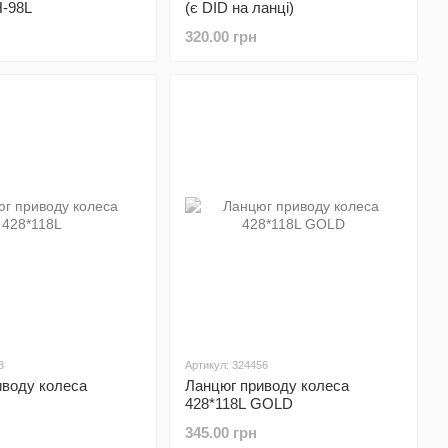
H-98L
(є DID на ланці)
320.00 грн
8
Артикул: 324456
иводу колеса
Ланцюг приводу колеса
428*118L GOLD
345.00 грн