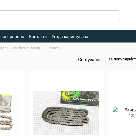
 повернення
Контакти
Угода користувача
per 125J та його аналоги)
Ланцюги
за популярніс
Сортування: