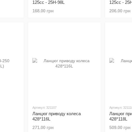
125сс - 25H-98L
125сс - 25
168.00 грн
206.00 грн
Артикул: 321107
Артикул: 32111
Ланцюг приводу колеса
Ланцюг пр
428*116L
428*118L
271.00 грн
509.00 грн