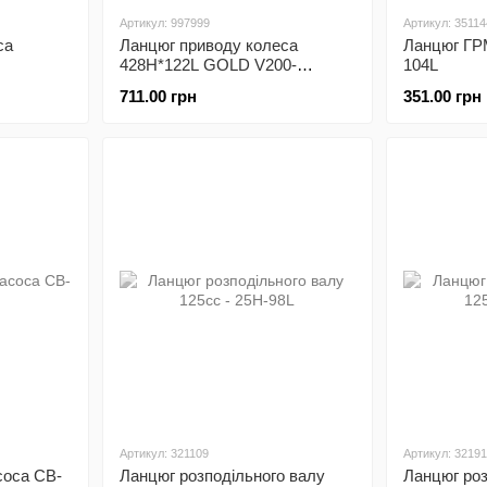
Артикул: 997999
Артикул: 35114
са
Ланцюг приводу колеса
Ланцюг ГР
428H*122L GOLD V200-
104L
F2/V250-F2/BOXER BM/ВМX
711.00 грн
351.00 грн
150cc
Артикул: 321109
Артикул: 3219
соса CB-
Ланцюг розподільного валу
Ланцюг роз