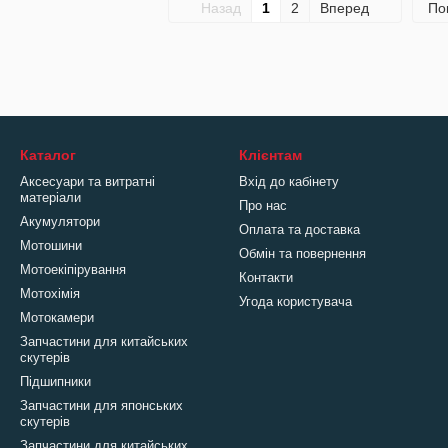
Назад
1
2
Вперед
По
Каталог
Клієнтам
Аксесуари та витратні
Вхід до кабінету
матеріали
Про нас
Акумулятори
Оплата та доставка
Мотошини
Обмін та повернення
Мотоекіпірування
Контакти
Мотохімія
Угода користувача
Мотокамери
Запчастини для китайських
скутерів
Підшипники
Запчастини для японських
скутерів
Запчастини для китайських