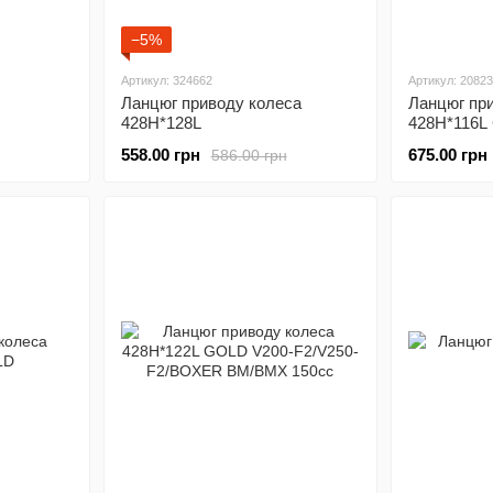
−5%
Артикул: 324662
Артикул: 2082
Ланцюг приводу колеса
Ланцюг пр
428Н*128L
428H*116L
558.00 грн
675.00 грн
586.00 грн