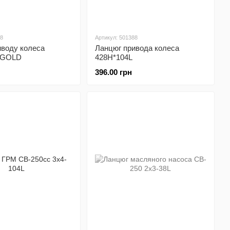
38
Артикул: 501388
иводу колеса
Ланцюг привода колеса
 GOLD
428H*104L
396.00 грн