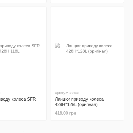
61
Артикул: 338041
иводу колеса SFR
Ланцюг приводу колеса
428Н*128L (оригінал)
418.00 грн