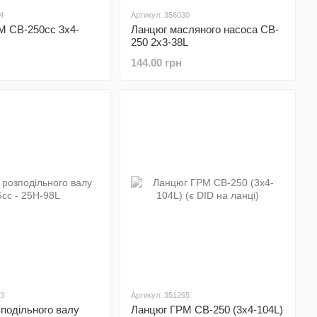
4
Артикул: 356030
М CB-250cc 3x4-
Ланцюг масляного насоса CB-
250 2х3-38L
144.00 грн
13
Артикул: 351265
подільного валу
Ланцюг ГРМ CB-250 (3x4-104L)