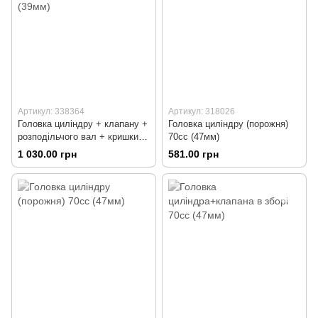
Артикул: 338364
Артикул: 318026
Головка циліндру + клапану +
Головка циліндру (порожня)
розподільчого вал + кришки в
70cc (47мм)
зборі 50сс (39мм)
1 030.00 грн
581.00 грн