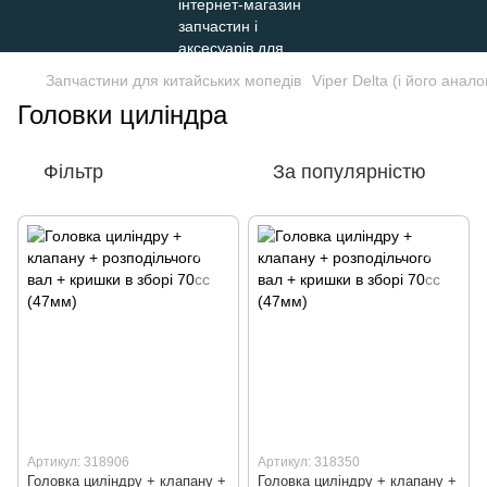
Запчастини для китайських мопедів
Viper Delta (і його анало
Головки циліндра
Фільтр
За популярністю
Артикул: 318906
Артикул: 318350
Головка циліндру + клапану +
Головка циліндру + клапану +