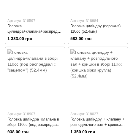
Артикул: 318597
Артикул: 318984
Головка
Головка циліндру (порожня)
циліндра+клапана+распредва
110cc (52,4мм)
л+кришки в зборі 70сс (47мм)
1 333.00 грн
583.00 грн
Артикул: 318907
Артикул: 318027
Головка циліндра+клапана в
Головка циліндру + клапану +
зборі 110сс (под распредвал с
розподільчого вал + кришки в
"зацепом") (52,4мм)
зборі 110сс (кришка зірки
938.00 грн
1 350.00 грн