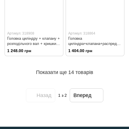
Артикул: 318908
Артикул: 318864
Головка циліндру + клапану +
Головка
розподільчого вал + кришки в
циліндра+клапана+распредва
зборі 110сс (52,4мм)
л+кришки в зборі 110сс
1 248.00 грн
1 404.00 грн
(52,4мм)
Показати ще 14 товарів
Назад
Вперед
1
з 2