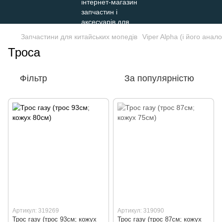
Запчастини для китайських мопедів
Viper Alpha (і його анало
Троса
Фільтр
За популярністю
Артикул: 319269
Артикул: 319090
Трос газу (трос 93см; кожух
Трос газу (трос 87см; кожух