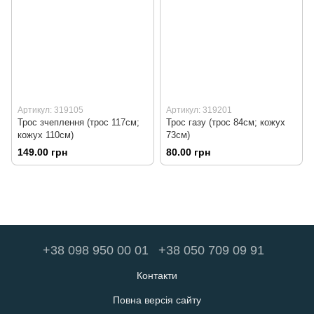
Артикул: 319105
Артикул: 319201
Трос зчеплення (трос 117см;
Трос газу (трос 84см; кожух
кожух 110см)
73см)
149.00 грн
80.00 грн
+38 098 950 00 01
+38 050 709 09 91
Контакти
Повна версія сайту