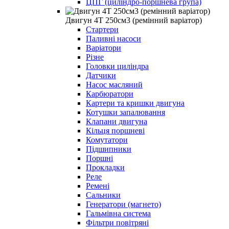
ЦПГ (циліндро-поршнева група)
Двигун 4Т 250см3 (ремінний варіатор)
Стартери
Паливні насоси
Варіатори
Різне
Головки циліндра
Датчики
Насос масляний
Карбюратори
Картери та кришки двигуна
Котушки запалювання
Клапани двигуна
Кільця поршневі
Комутатори
Підшипники
Поршні
Прокладки
Реле
Ремені
Сальники
Генератори (магнето)
Гальмівна система
Фільтри повітряні