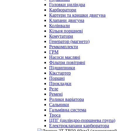
Головки циліндра
Карбюратори
Картери та кришки двигуна
Клапани двигуна
Колінвали
Кільця поршневі
Комутатори
Генератор (магнето)
Ремкомплекти
ГРМ
Насоси масляні
Фільтри повітряні
Підшипники
Кікстартер
Поршні
Прокладки
Реле
Ремені
Ролики варіатора
Сальники
Гальмівна система
Троса
ЦПГ (циліндро-поршнева група)
Електроклапани карбюратора