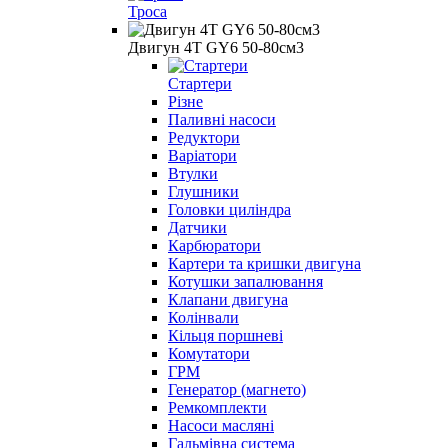
Троса
Двигун 4Т GY6 50-80см3
Стартери
Різне
Паливні насоси
Редуктори
Варіатори
Втулки
Глушники
Головки циліндра
Датчики
Карбюратори
Картери та кришки двигуна
Котушки запалювання
Клапани двигуна
Колінвали
Кільця поршневі
Комутатори
ГРМ
Генератор (магнето)
Ремкомплекти
Насоси масляні
Гальмівна система