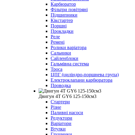
Карбюратор
Фільтри повітряні
Підшипники
Кікстартер
Поршні
Прокладки
Реле
Ремені
Ролики варіатора
Сальники
Сайленблоки
Гальмівна система
Троса
ЦПГ (циліндро-поршнева група)
Електроклапани карбюратора
Проводка
Двигун 4Т GY6 125-150см3
Стартери
Різне
Паливні насоси
Редуктори
Варіатори
Втулки
Глушники