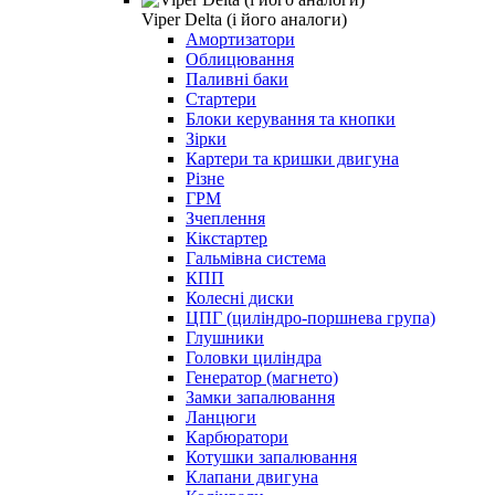
Viper Delta (і його аналоги)
Амортизатори
Облицювання
Паливні баки
Стартери
Блоки керування та кнопки
Зірки
Картери та кришки двигуна
Різне
ГРМ
Зчеплення
Кікстартер
Гальмівна система
КПП
Колесні диски
ЦПГ (циліндро-поршнева група)
Глушники
Головки циліндра
Генератор (магнето)
Замки запалювання
Ланцюги
Карбюратори
Котушки запалювання
Клапани двигуна