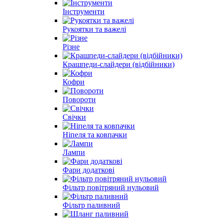
Інструменти
Рукоятки та важелі
Різне
Крашпеди-слайдери (відбійники)
Кофри
Повороти
Свічки
Ніпеля та ковпачки
Лампи
Фари додаткові
Фільтр повітряний нульовий
Фільтр паливний