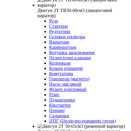
Двигун 2Т TB50-60см3 (ланцюговий
варіатор)
Реле
Стартери
Редуктори
Головки циліндра
Варіатори
Карбюратори
Котушки запалювання
Пелюсточні клапани
Коленвали
Кільця поршневі
Комутатори
Генератор (магнето)
Насос масляний
Фільтр повітряний
Різне
Підшипники
Кікстартер
Поршні
Сальники
ЦПГ (Циліндро-поршневі групи)