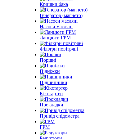
Кришки бака
Генератор (магнето)
Насоси масляні
Ланцюги ГРМ
Фільтри повітряні
Поршні
Підніжки
Підшипники
Кікстартер
Прокладки
Привід спідометра
ГРМ
Редуктори