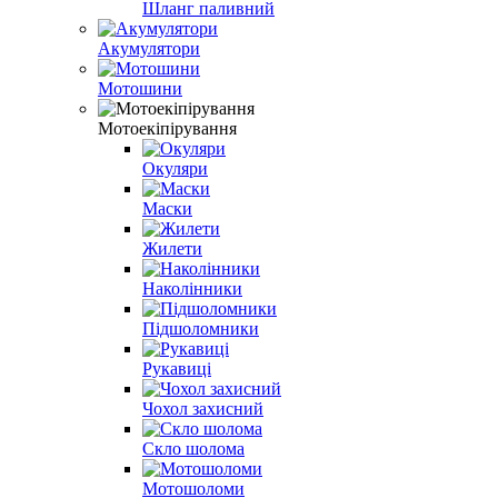
Шланг паливний
Акумулятори
Мотошини
Мотоекіпірування
Окуляри
Маски
Жилети
Наколінники
Підшоломники
Рукавиці
Чохол захисний
Скло шолома
Мотошоломи