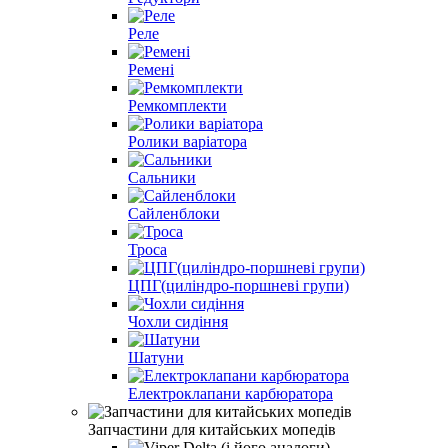
Реле
Ремені
Ремкомплекти
Ролики варіатора
Сальники
Сайленблоки
Троса
ЦПГ(циліндро-поршневі групи)
Чохли сидіння
Шатуни
Електроклапани карбюратора
Запчастини для китайських мопедів