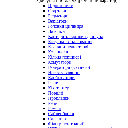
Двигун 2Т 50-65см3 (ременний варіатор)
Підшипники
Стартери
Редуктори
Варіатори
Головки циліндра
Датчики
Картери та кришки двигуна
Котушки запалювання
Клапани пелюсткові
Колінвали
Кільця поршневі
Комутатори
Генератори (магнето)
Насос масляний
Карбюратори
Різне
Кікстартер
Поршні
Прокладки
Реле
Ремені
Сайленблоки
Сальники
Фільтр повітряний