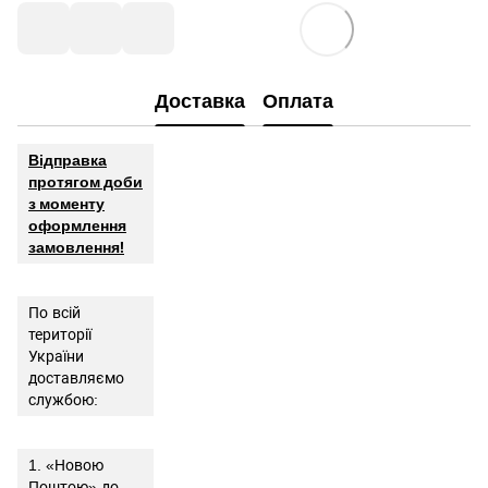
Доставка
Оплата
Відправка
протягом доби
з моменту
оформлення
замовлення!
По всій
території
України
доставляємо
службою:
1. «Новою
Поштою» до