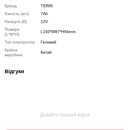
Бренд
TERRI
Ємність (а/ч)
7Аh
Напруга (В)
12V
Розміри
L150*W87*H94mm
(L*W*H)
Тип електроліту
Гелевий
Країна
Китай
виробник
Відгуки
Додайте перший відгук