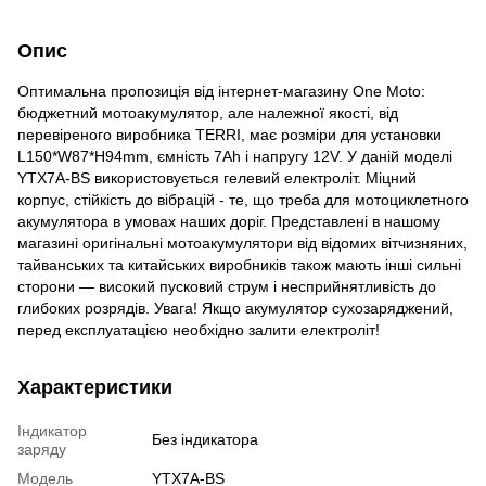
Опис
Оптимальна пропозиція від інтернет-магазину One Moto:
бюджетний мотоакумулятор, але належної якості, від
перевіреного виробника TERRI, має розміри для установки
L150*W87*H94mm, ємність 7Аh і напругу 12V. У даній моделі
YTX7A-BS використовується гелевий електроліт. Міцний
корпус, стійкість до вібрацій - те, що треба для мотоциклетного
акумулятора в умовах наших доріг. Представлені в нашому
магазині оригінальні мотоакумулятори від відомих вітчизняних,
тайванських та китайських виробників також мають інші сильні
сторони — високий пусковий струм і несприйнятливість до
глибоких розрядів. Увага! Якщо акумулятор сухозаряджений,
перед експлуатацією необхідно залити електроліт!
Характеристики
Індикатор
Без індикатора
заряду
Модель
YTX7A-BS