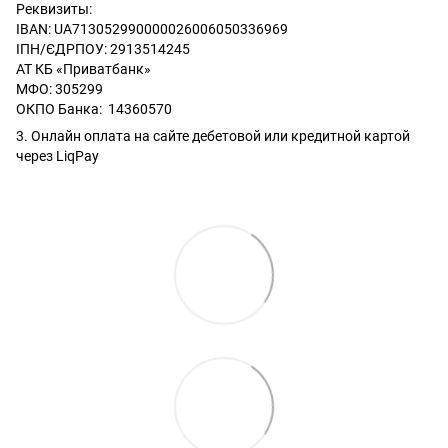
Реквизиты:
IBAN: UA713052990000026006050336969
ІПН/ЄДРПОУ: 2913514245
АТ КБ «Приватбанк»
МФО: 305299
ОКПО Банка: 14360570
3. Онлайн оплата на сайте дебетовой или кредитной картой
через LiqPay