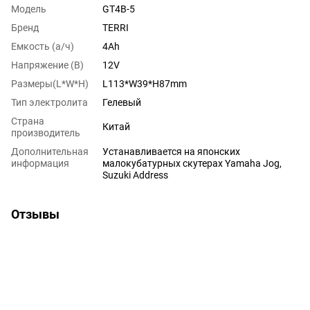
Модель
GT4B-5
Бренд
TERRI
Емкость (а/ч)
4Аh
Напряжение (В)
12V
Размеры(L*W*H)
L113*W39*H87mm
Тип электролита
Гелевый
Страна
Китай
производитель
Дополнительная
Устанавливается на японских
информация
малокубатурных скутерах Yamaha Jog,
Suzuki Address
Отзывы